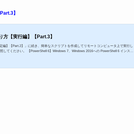
art.3】
作り方【実行編】【Part.3】
り方【設定編】【Part.2】」に続き、簡単なスクリプトを作成してリモートコンピュータ上で実行し
ださい。 【PowerShell 6】Windows 7、Windows 2016への PowerShell 6 インスト
編】【Part.1】 【PowerShell 6.0】スクリプトの作り方【作成編】【Part.2】 【PowerSh
google ...