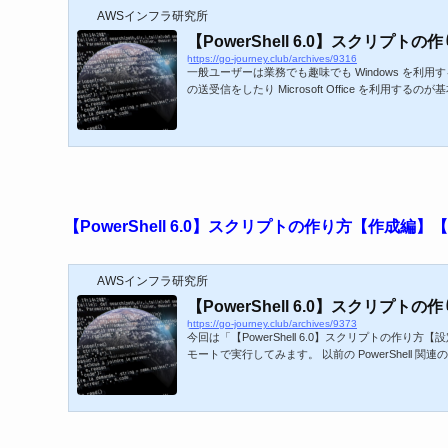
AWSインフラ研究所
【PowerShell 6.0】スクリプトの
https://go-journey.club/archives/9316
一般ユーザーは業務でも趣味でも Windows を
の送受信をしたり Microsoft Office を利用する
Server（Windows Server 2008、Window 
百台、数千台規模を運用しているエンタプライズ系の企業では
【PowerShell 6.0】スクリプトの作り方【作成編】【P
AWSインフラ研究所
【PowerShell 6.0】スクリプトの
https://go-journey.club/archives/9373
今回は「【PowerShell 6.0】スクリプトの作
モートで実行してみます。 以前の PowerShell 関連の記事
hell 6 インストール手順 【PowerShell 6.0】ス
2】 【PowerShell 6.0】スクリプトの作り方【実行編】【P