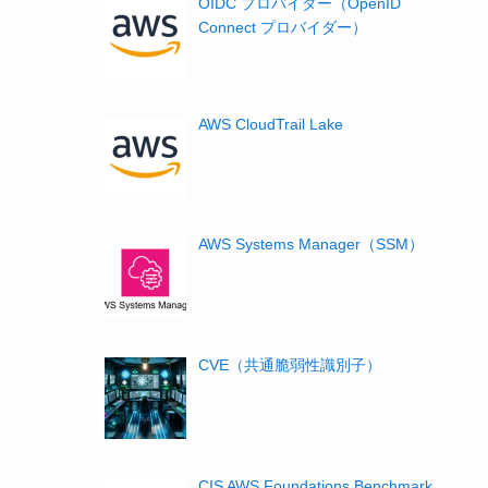
OIDC プロバイダー（OpenID
Connect プロバイダー）
AWS CloudTrail Lake
AWS Systems Manager（SSM）
CVE（共通脆弱性識別子）
CIS AWS Foundations Benchmark