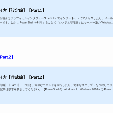
作り方【設定編】【Part.1】
利用する場合はグラフィカルインタフェース（GUI）でインターネットにアクセスしたり、メール
のが基本です。しかし PowerShell を利用することで「システム管理者」はサーバー系の Windows
Server 2012、Windows Server 2016など）を効率よく運用管理できるようになります。特にサーバー
 Linux 系だけでなく Windows 系のサーバーもスクリプト...
art.2】
作り方【作成編】【Part.2】
り方【設定編】【Part.1】」に続き、簡単なコマンドを実行したり、簡単なスクリプトを作成してリ
は以下を参照してください。 【PowerShell 6】Windows 7、Windows 2016への Power
クリプトの作り方【設定編】【Part.1】 【PowerShell 6.0】スクリプトの作り方【作成編】【Part.
art.3】 (adsb...