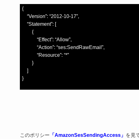
{
“Version”: “2012-10-17”,
“Statement”: [
{
“Effect”: “Allow”,
“Action”: “ses:SendRawEmail”,
“Resource”: “*”
}
]
}
このポリシー
「AmazonSesSendingAccess」
を見て