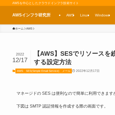
AWSを中心としたクラウドインフラ技術サイト
AWSインフラ研究所
AWS
Linux
Windows
ホーム
AWS
【AWS】SESでリソースを
2022
12/17
する設定方法
2022年12月17日
AWS
SES(Simple Email Service)
メール
マネージドの SES は便利なので簡単に利用できます
下図は SMTP 認証情報を作成する際の画面です。