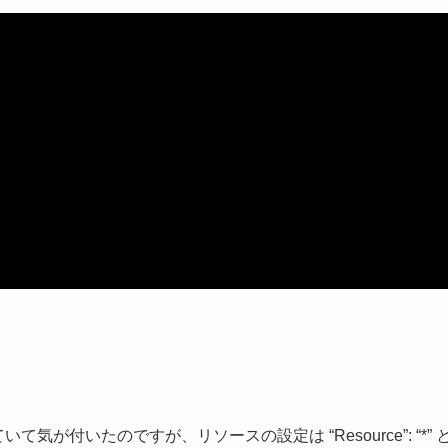
いて気が付いたのですが、リソースの設定は “Resource”: “*” 