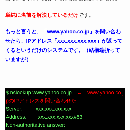
単純に名前を解決しているだけ
です。
もっと言うと、「www.yahoo.co.jp」を問い合わ
せたら、IPアドレス「xxx.xxx.xxx.xxx」が返って
くるというだけのシステムです。（結構端折って
いますが）
$ nslookup www.yahoo.co.jp
← www.yahoo.co.j
pのIPアドレスを問い合わせた
Server: xxx.xxx.xxx.xxx
Address: xxx.xxx.xxx.xxx#53
Non-authoritative answer: