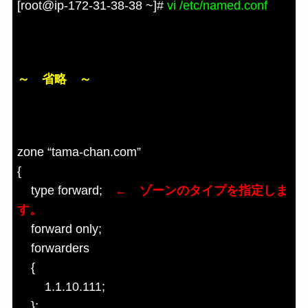
[root@ip-172-31-38-38 ~]#
vi /etc/named.conf
～ 省略 ～
zone “tama-chan.com”
{
type forward;
← ゾーンのタイプを指定しま
す。
forward only;
forwarders
{
1.1.10.111;
};