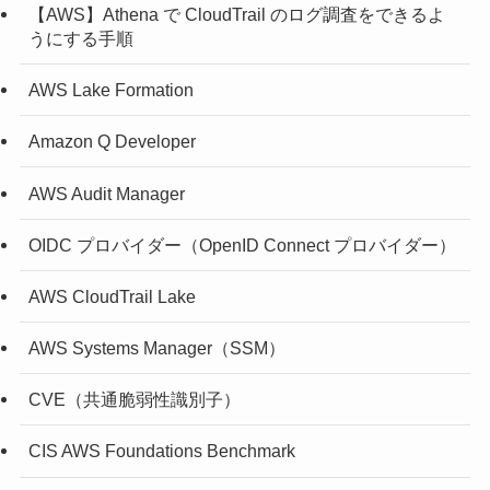
【AWS】Athena で CloudTrail のログ調査をできるよ
うにする手順
AWS Lake Formation
Amazon Q Developer
AWS Audit Manager
OIDC プロバイダー（OpenID Connect プロバイダー）
AWS CloudTrail Lake
AWS Systems Manager（SSM）
CVE（共通脆弱性識別子）
CIS AWS Foundations Benchmark