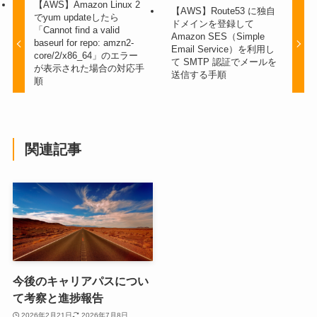
【AWS】Amazon Linux 2
【AWS】Route53 に独自
でyum updateしたら
ドメインを登録して
「Cannot find a valid
Amazon SES（Simple
baseurl for repo: amzn2-
Email Service）を利用し
core/2/x86_64」のエラー
て SMTP 認証でメールを
が表示された場合の対応手
送信する手順
順
関連記事
今後のキャリアパスについ
て考察と進捗報告
2026年2月21日
2026年7月8日