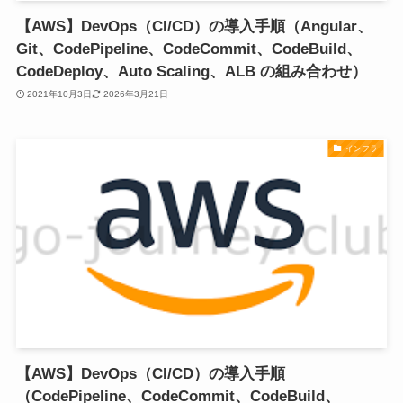
【AWS】DevOps（CI/CD）の導入手順（Angular、
Git、CodePipeline、CodeCommit、CodeBuild、
CodeDeploy、Auto Scaling、ALB の組み合わせ）
2021年10月3日
2026年3月21日
インフラ
【AWS】DevOps（CI/CD）の導入手順
（CodePipeline、CodeCommit、CodeBuild、