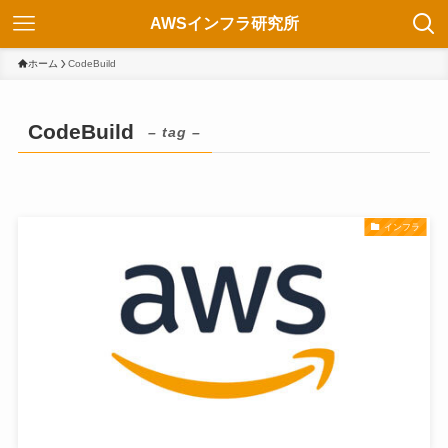
AWSインフラ研究所
ホーム
CodeBuild
CodeBuild
– tag –
インフラ