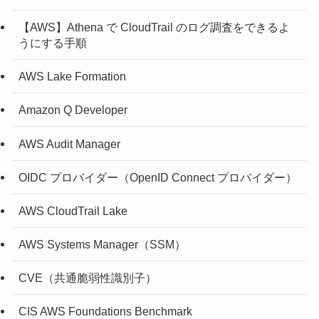
【AWS】Athena で CloudTrail のログ調査をできるよ
うにする手順
AWS Lake Formation
Amazon Q Developer
AWS Audit Manager
OIDC プロバイダー（OpenID Connect プロバイダー）
AWS CloudTrail Lake
AWS Systems Manager（SSM）
CVE（共通脆弱性識別子）
CIS AWS Foundations Benchmark