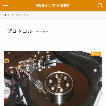
AWSインフラ研究所
ホーム
プロトコル
プロトコル
– tag –
物理