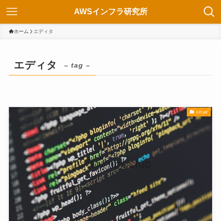
AWSインフラ研究所
ホーム
エディタ
エディタ
– tag –
Linux