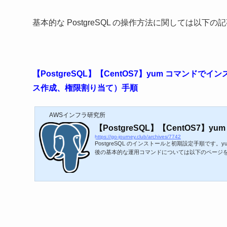
基本的な PostgreSQL の操作方法に関しては以下
【PostgreSQL】【CentOS7】yum コマ
ス作成、権限割り当て）手順
AWSインフラ研究所
【PostgreSQL】【CentOS7】y
https://go-journey.club/archives/7742
PostgreSQL のインストールと初期設定手順です。
後の基本的な運用コマンドについては以下のページを参考にして
w.adsbygoogle || ).push({}); Pos
ール方法 ← yum コマンドでインストールするの