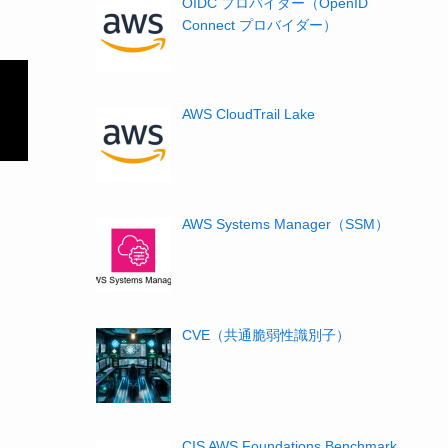
OIDC プロバイダー（OpenID
Connect プロバイダー）
AWS CloudTrail Lake
AWS Systems Manager（SSM）
CVE（共通脆弱性識別子）
CIS AWS Foundations Benchmark