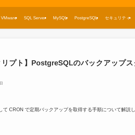
VMware
SQL Server
MySQL
PostgreSQL
セキュリティ
スクリプト】PostgreSQLのバックアップ
1日
作成して CRON で定期バックアップを取得する手順について解説