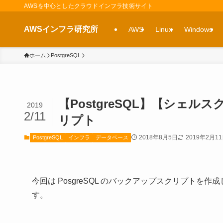
AWSを中心としたクラウドインフラ技術サイト
AWSインフラ研究所
AWS
Linux
Windows
ホーム
PostgreSQL
【PostgreSQL】【シェル
2019
2/11
リプト
2018年8月5日
2019年2月1
PostgreSQL
インフラ
データベース
今回は PosgreSQL のバックアップスクリプトを
す。