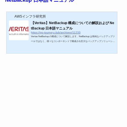
AWSインフラ研究所
【Veritas】NetBackup 構成についての解説および Ne
tBackup 日本語マニュアル
https://go-journey.club/archives/11233
Veritas NetBackup の構成について解説します。NetBackup は単純なバックアップツ
ールではなく、様々なコンポーネントで構成され巨大なバックアップソリューショ
ンになっているため、直感的には分かりにくいツールになっています。 NetBackup
8.0 のインストール手順は以下の記事を参考にしてください。 【Veritas NetBackup
8.0】NetBackup インストール手順 NetBackup 管理画面の日本語化パッチ適用手順
は以下を参考にしてください。 【Veritas NetBackup 8.0】NetBackup管理画面への
日本語化パッチ適用手...