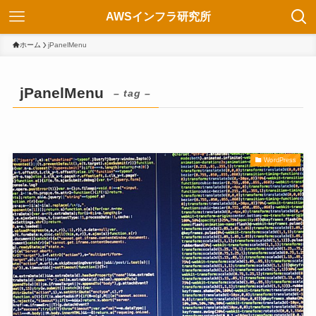
AWSインフラ研究所
ホーム
jPanelMenu
jPanelMenu
– tag –
WordPress