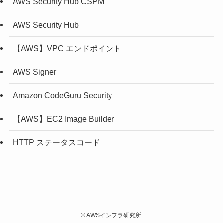
AWS Security Hub CSPM
AWS Security Hub
【AWS】VPC エンドポイント
AWS Signer
Amazon CodeGuru Security
【AWS】EC2 Image Builder
HTTP ステータスコード
©
AWSインフラ研究所.