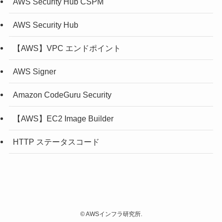
AWS Security Hub CSPM
AWS Security Hub
【AWS】VPC エンドポイント
AWS Signer
Amazon CodeGuru Security
【AWS】EC2 Image Builder
HTTP ステータスコード
©
AWSインフラ研究所.