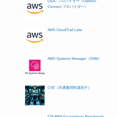
OIDC プロバイダー（OpenID
Connect プロバイダー）
AWS CloudTrail Lake
AWS Systems Manager（SSM）
CVE（共通脆弱性識別子）
CIS AWS Foundations Benchmark