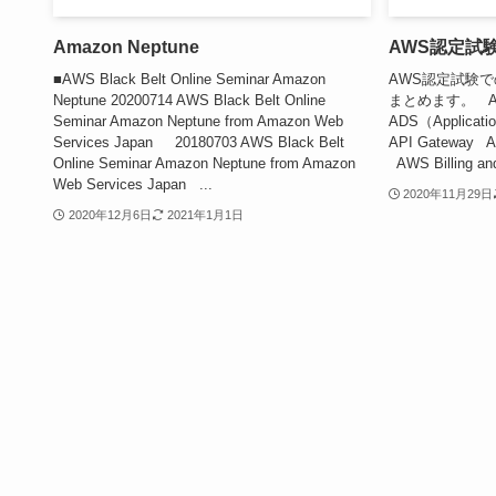
Amazon Neptune
AWS認定試
■AWS Black Belt Online Seminar Amazon
AWS認定試験
Neptune 20200714 AWS Black Belt Online
まとめます。 A
Seminar Amazon Neptune from Amazon Web
ADS（Applicati
Services Japan 20180703 AWS Black Belt
API Gateway AW
Online Seminar Amazon Neptune from Amazon
AWS Billing an
Web Services Japan ...
2020年11月29日
2020年12月6日
2021年1月1日