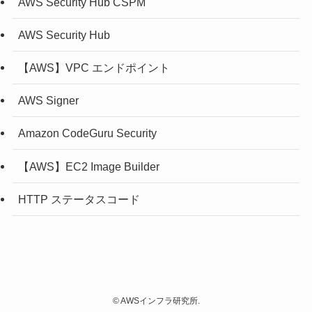
AWS Security Hub CSPM
AWS Security Hub
【AWS】VPC エンドポイント
AWS Signer
Amazon CodeGuru Security
【AWS】EC2 Image Builder
HTTP ステータスコード
©
AWSインフラ研究所.