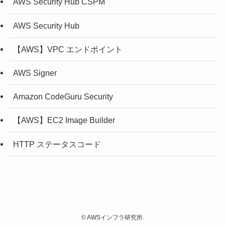
AWS Security Hub CSPM
AWS Security Hub
【AWS】VPC エンドポイント
AWS Signer
Amazon CodeGuru Security
【AWS】EC2 Image Builder
HTTP ステータスコード
©
AWSインフラ研究所.