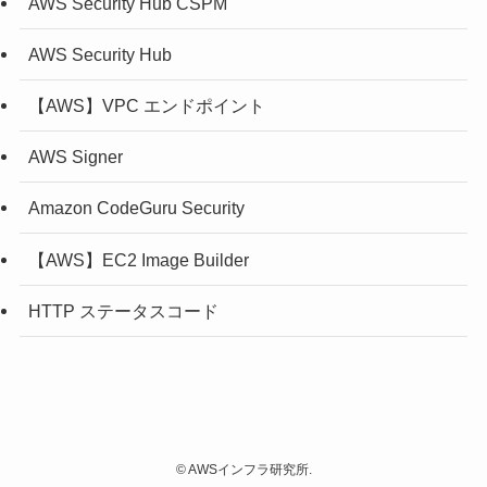
AWS Security Hub CSPM
AWS Security Hub
【AWS】VPC エンドポイント
AWS Signer
Amazon CodeGuru Security
【AWS】EC2 Image Builder
HTTP ステータスコード
©
AWSインフラ研究所.