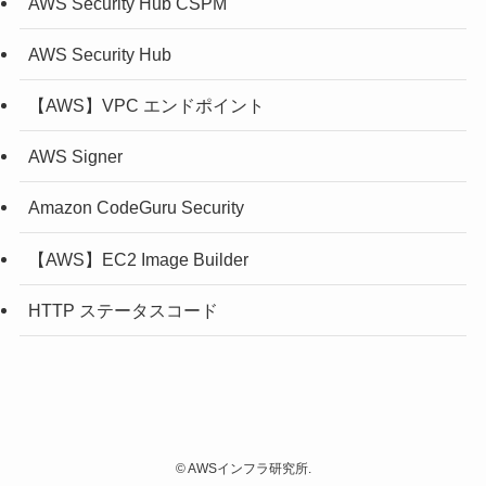
AWS Security Hub CSPM
AWS Security Hub
【AWS】VPC エンドポイント
AWS Signer
Amazon CodeGuru Security
【AWS】EC2 Image Builder
HTTP ステータスコード
©
AWSインフラ研究所.