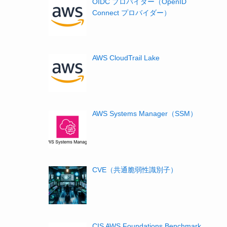
OIDC プロバイダー（OpenID
Connect プロバイダー）
AWS CloudTrail Lake
AWS Systems Manager（SSM）
CVE（共通脆弱性識別子）
CIS AWS Foundations Benchmark