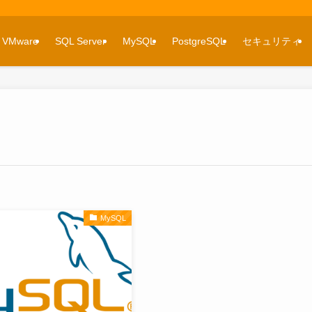
VMware
SQL Server
MySQL
PostgreSQL
セキュリティ
MySQL