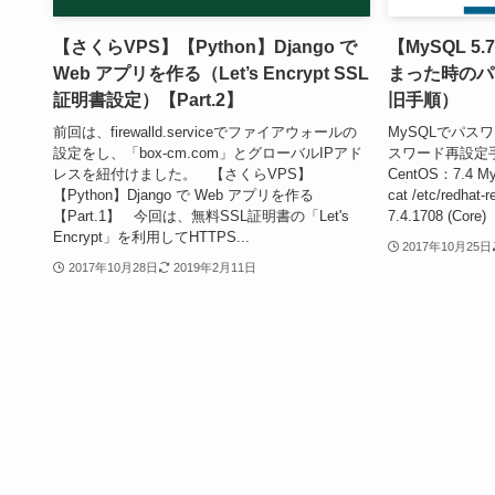
【さくらVPS】【Python】Django で
【MySQL 
Web アプリを作る（Let’s Encrypt SSL
まった時のパ
証明書設定）【Part.2】
旧手順）
前回は、firewalld.serviceでファイアウォールの
MySQLでパス
設定をし、「box-cm.com」とグローバルIPアド
スワード再設定
レスを紐付けました。 【さくらVPS】
CentOS：7.4 My
【Python】Django で Web アプリを作る
cat /etc/redhat-
【Part.1】 今回は、無料SSL証明書の「Let's
7.4.1708 (Core)
Encrypt」を利用してHTTPS...
2017年10月25日
2017年10月28日
2019年2月11日