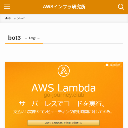
AWSインフラ研究所
ホーム
bot3
bot3
– tag –
仮想環境