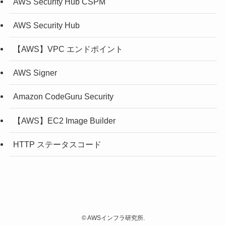
AWS Security Hub CSPM
AWS Security Hub
【AWS】VPC エンドポイント
AWS Signer
Amazon CodeGuru Security
【AWS】EC2 Image Builder
HTTP ステータスコード
©
AWSインフラ研究所.