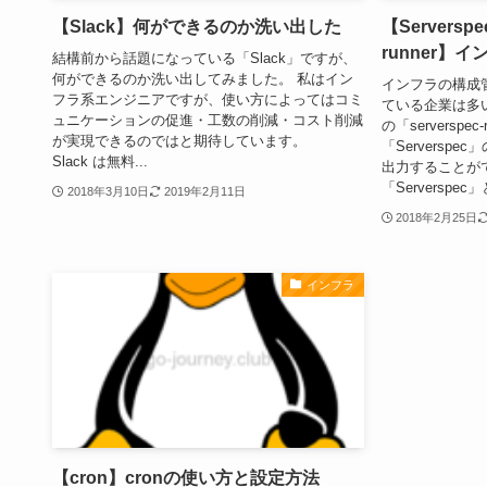
【Slack】何ができるのか洗い出した
【Serverspe
runner】
結構前から話題になっている「Slack」ですが、
何ができるのか洗い出してみました。 私はイン
インフラの構成管理
フラ系エンジニアですが、使い方によってはコミ
ている企業は多い
ュニケーションの促進・工数の削減・コスト削減
の「serversp
が実現できるのではと期待しています。
「Serversp
Slack は無料...
出力することが
「Serverspec」と
2018年3月10日
2019年2月11日
2018年2月25日
インフラ
【cron】cronの使い方と設定方法