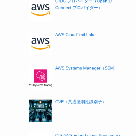
OIDC プロバイダー（OpenID
Connect プロバイダー）
AWS CloudTrail Lake
AWS Systems Manager（SSM）
CVE（共通脆弱性識別子）
CIS AWS Foundations Benchmark