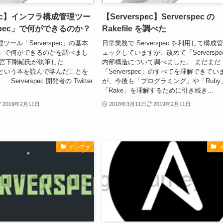
spec】インフラ構成管理ツー
【Serverspec】Serverspec の
rspec」で何ができるのか？
Rakefile を調べた
ール「Serverspec」の基本
日常業務で Serverspec を利用して構成
pec」で何ができるのかを調べまし
ェックしていますが、改めて「Serverspe
は宮下剛輔氏が執筆した
内部構造について調べました。 まだまだ
ec」という本を読んで学んだことを
「Serverspec」のすべてを理解できてい
rverspec 開発者の Twitter
が、今後も「プログラミング」や「Ruby
「Rake」を理解するために引き続き...
2019年2月11日
2018年3月11日
2019年2月11日
インフラ