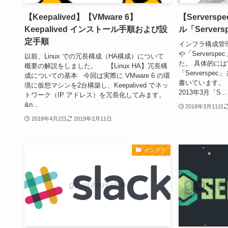
【Keepalived】【VMware 6】
【Server
Keepalived インストール手順および設
ル「Serve
定手順
インフラ構成管理ツ
や「Servers
以前、Linux での冗長構成（HA構成）について
た。 具体的に
概要の解説をしました。 【Linux HA】冗長構
「Serversp
成についての基本 今回は実際に VMware 6 の環
書いています。 Se
境に仮想マシンを2台構築し、Keepalived でネッ
2013年3月「S...
トワーク（IP アドレス）を冗長化してみます。
&n...
2018年3月11日
2018年4月2日
2019年2月11日
インフラ