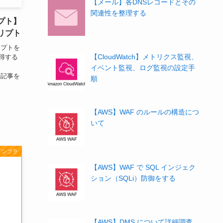
【メール】各DNSレコードとその
関連性を整理する
リプト】
クリプト
リプトを
【CloudWatch】メトリクス監視、
取得する
イベント監視、ログ監視の設定手
の記事を
順
【AWS】WAF のルールの構造につ
いて
インフラ
【AWS】WAF で SQL インジェク
ション（SQLi）防御をする
【AWS】DMS について詳細調査