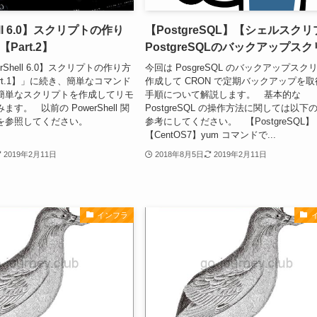
ell 6.0】スクリプトの作り
【PostgreSQL】【シェルスク
Part.2】
PostgreSQLのバックアップス
Shell 6.0】スクリプトの作り方
今回は PosgreSQL のバックアップスク
rt.1】」に続き、簡単なコマンド
作成して CRON で定期バックアップを
簡単なスクリプトを作成してリモ
手順について解説します。 基本的な
す。 以前の PowerShell 関
PostgreSQL の操作方法に関しては以下
を参照してください。
参考にしてください。 【PostgreSQL】
【CentOS7】yum コマンドで...
2019年2月11日
2018年8月5日
2019年2月11日
インフラ