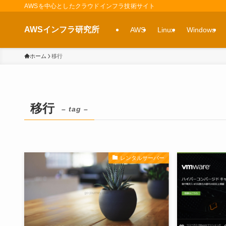
AWSを中心としたクラウドインフラ技術サイト
AWSインフラ研究所
AWS
Linux
Windows
ホーム
移行
移行
– tag –
レンタルサーバー