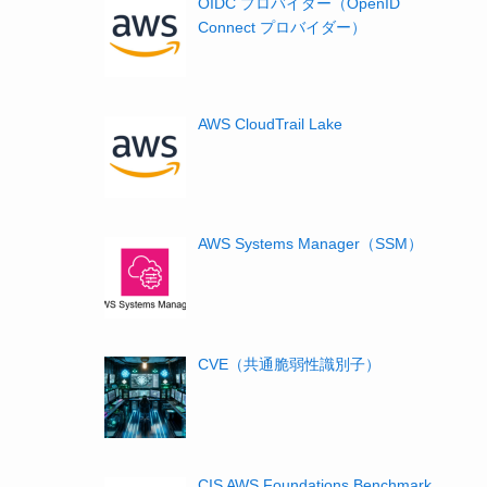
OIDC プロバイダー（OpenID
Connect プロバイダー）
AWS CloudTrail Lake
AWS Systems Manager（SSM）
CVE（共通脆弱性識別子）
CIS AWS Foundations Benchmark