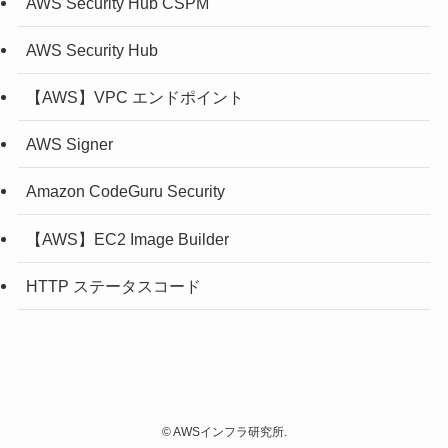
AWS Security Hub CSPM
AWS Security Hub
【AWS】VPC エンドポイント
AWS Signer
Amazon CodeGuru Security
【AWS】EC2 Image Builder
HTTP ステータスコード
©
AWSインフラ研究所.