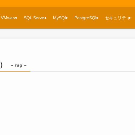
VMware
SQL Server
MySQL
PostgreSQL
セキュリティ
L）
– tag –