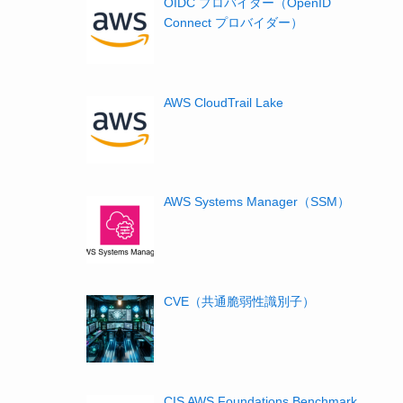
OIDC プロバイダー（OpenID
Connect プロバイダー）
AWS CloudTrail Lake
AWS Systems Manager（SSM）
CVE（共通脆弱性識別子）
CIS AWS Foundations Benchmark