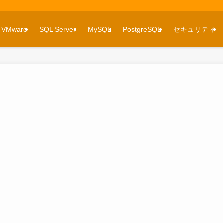
VMware
SQL Server
MySQL
PostgreSQL
セキュリティ