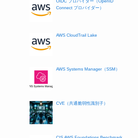
OIDC プロバイダー（OpenID
Connect プロバイダー）
AWS CloudTrail Lake
AWS Systems Manager（SSM）
CVE（共通脆弱性識別子）
CIS AWS Foundations Benchmark