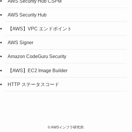
AWS Security Hub CSPM
AWS Security Hub
【AWS】VPC エンドポイント
AWS Signer
Amazon CodeGuru Security
【AWS】EC2 Image Builder
HTTP ステータスコード
©
AWSインフラ研究所.