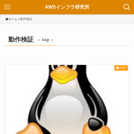
AWSインフラ研究所
ホーム
動作検証
動作検証
– tag –
PHP