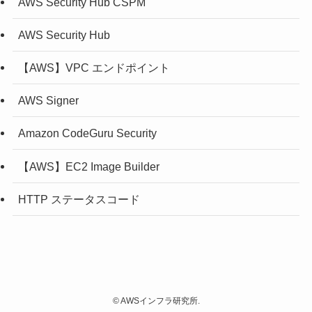
AWS Security Hub CSPM
AWS Security Hub
【AWS】VPC エンドポイント
AWS Signer
Amazon CodeGuru Security
【AWS】EC2 Image Builder
HTTP ステータスコード
©
AWSインフラ研究所.