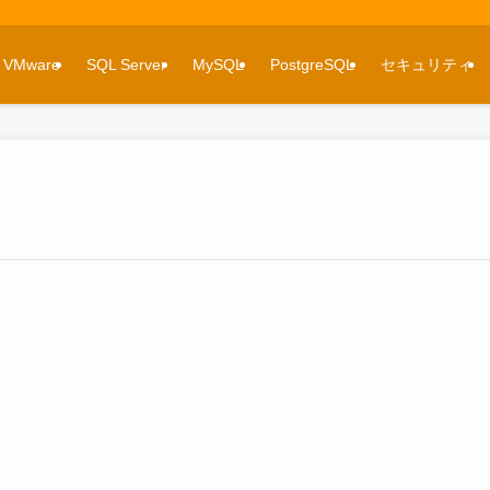
VMware
SQL Server
MySQL
PostgreSQL
セキュリティ