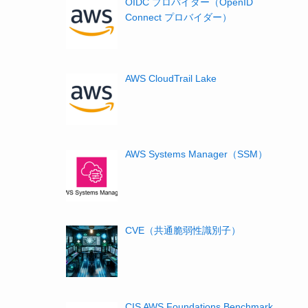
OIDC プロバイダー（OpenID
Connect プロバイダー）
AWS CloudTrail Lake
AWS Systems Manager（SSM）
CVE（共通脆弱性識別子）
CIS AWS Foundations Benchmark